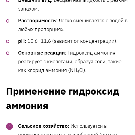
Внешний вид
: Бесцветная жидкость с резким
запахом.
Растворимость
: Легко смешивается с водой в
любых пропорциях.
pH
: 10,6–11,6 (зависит от концентрации).
Основные реакции
: Гидроксид аммония
реагирует с кислотами, образуя соли, такие
как хлорид аммония (NH₄Cl).
Применение гидроксид
аммония
Сельское хозяйство
: Используется в
производстве азотных удобрений (нитрат