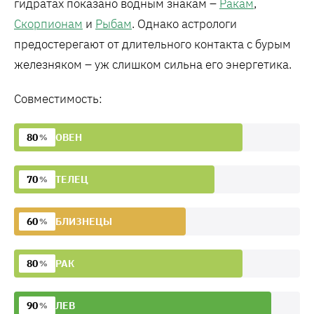
гидратах показано водным знакам –
Ракам
,
Скорпионам
и
Рыбам
. Однако астрологи
предостерегают от длительного контакта с бурым
железняком – уж слишком сильна его энергетика.
Совместимость:
80
ОВЕН
%
70
ТЕЛЕЦ
%
60
БЛИЗНЕЦЫ
%
80
РАК
%
90
ЛЕВ
%