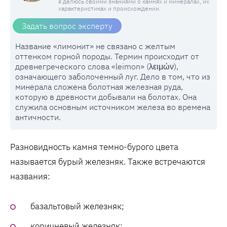
я делюсь своими знаниями о камнях и минералах, их
характеристиках и происхождении.
Задать вопрос эксперту
Название «лимонит» не связано с желтым
оттенком горной породы. Термин происходит от
древнегреческого слова «leimon» (λειμών),
означающего заболоченный луг. Дело в том, что из
минерала сложена болотная железная руда,
которую в древности добывали на болотах. Она
служила основным источником железа во времена
античности.
Разновидность камня темно-бурого цвета
называется бурый железняк. Также встречаются
названия:
базальтовый железняк;
коричневый железняк;