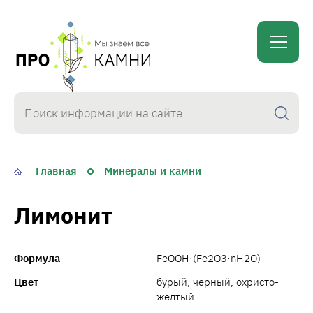
proKamni
Главная
Минералы и камни
Лимонит
Формула
FeOOH·(Fe2O3·nH2O)
Цвет
бурый, черный, охристо-
желтый