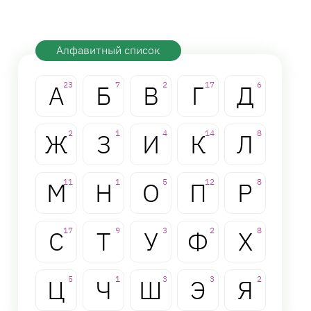
Алфавитный список
А
23
Б
7
В
2
Г
17
Д
6
Ж
2
З
1
И
4
К
14
Л
8
М
11
Н
1
О
5
П
12
Р
8
С
17
Т
9
У
3
Ф
2
Х
8
Ц
5
Ч
1
Ш
3
Э
3
Я
2