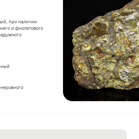
тый, при наличии
него и фиолетового
радужного
рный
 неровного