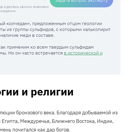
где я делюсь своими знаниями
схождении.
ный колчедан», предложенным отцом геологии
ты из группы сульфидов, с которыми халькопирит
наличие меди в составе.
 как применим ко всем твердым сульфидам
ы. Но он часто встречается
в исторической и
гии и религии
олюции бронзового века. Благодаря добываемой из
Египта, Междуречья, Ближнего Востока, Индии,
ень почитался как дар богов.