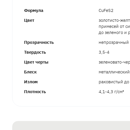
Формула
CuFeS2
Цвет
золотисто-жел
примесей от си
до зеленого и 
Прозрачность
непрозрачный
Твердость
3,5-4
Цвет черты
зеленовато-че
Блеск
металлический
Излом
раковистый до
Плотность
4,1-4,3 г/см³