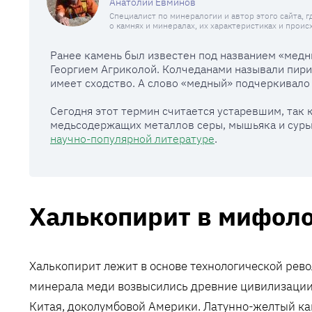
Анатолий Евминов
Специалист по минералогии и автор этого сайта, 
о камнях и минералах, их характеристиках и прои
Ранее камень был известен под названием «мед
Георгием Агриколой. Колчеданами называли пири
имеет сходство. А слово «медный» подчеркивало 
Сегодня этот термин считается устаревшим, так
медьсодержащих металлов серы, мышьяка и сурьм
научно-популярной литературе
.
Халькопирит в мифоло
Халькопирит лежит в основе технологической рев
минерала меди возвысились древние цивилизации 
Китая, доколумбовой Америки. Латунно-желтый кам