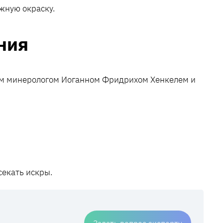
жную окраску.
ния
им минерологом Иоганном Фридрихом Хенкелем и
екать искры.
Задать вопрос эксперту