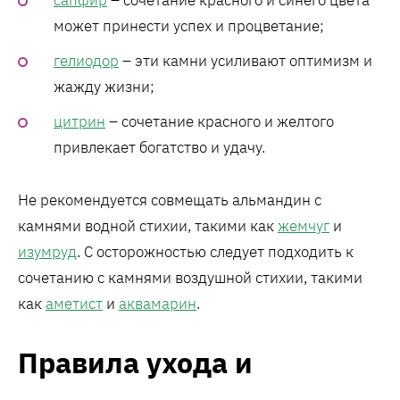
сапфир
– сочетание красного и синего цвета
может принести успех и процветание;
гелиодор
– эти камни усиливают оптимизм и
жажду жизни;
цитрин
– сочетание красного и желтого
привлекает богатство и удачу.
Не рекомендуется совмещать альмандин с
камнями водной стихии, такими как
жемчуг
и
изумруд
. С осторожностью следует подходить к
сочетанию с камнями воздушной стихии, такими
как
аметист
и
аквамарин
.
Правила ухода и