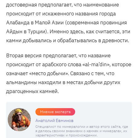
достоверная предполагает, что наименование
происходит от искаженного названия города
Алабанда в Малой Азии (современная провинция
Айдын в Турции). Именно здесь, как считается, эти
камни добывались и обрабатывались в древности.
Вторая версия предполагает, что название
происходит от арабского слова «al-ma’din», которое
означает «место добычи». Связано с тем, что
альмандины находили в местах добычи других
драгоценных камней.
Мнение эксперта
Анатолий Евминов
Специалист по минералогии и автор этого сайта, где
я делюсь своими знаниями о камнях и минералах, их
характеристиках и происхождении.