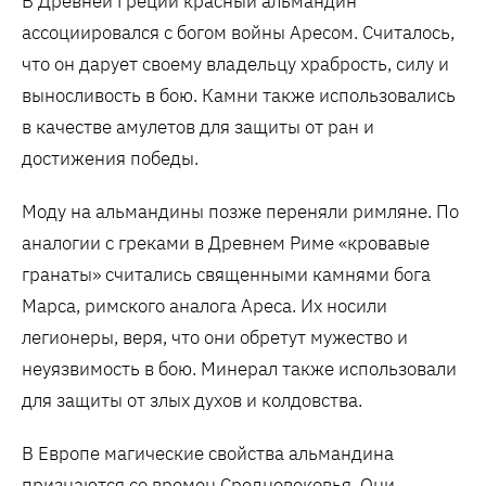
В Древней Греции красный альмандин
ассоциировался с богом войны Аресом. Считалось,
что он дарует своему владельцу храбрость, силу и
выносливость в бою. Камни также использовались
в качестве амулетов для защиты от ран и
достижения победы.
Моду на альмандины позже переняли римляне. По
аналогии с греками в Древнем Риме «кровавые
гранаты» считались священными камнями бога
Марса, римского аналога Ареса. Их носили
легионеры, веря, что они обретут мужество и
неуязвимость в бою. Минерал также использовали
для защиты от злых духов и колдовства.
В Европе магические свойства альмандина
признаются со времен Средневековья. Они