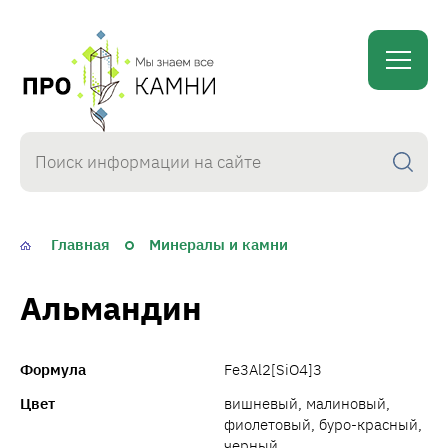
proKamni
Главная
Минералы и камни
Альмандин
Формула
Fe3Al2[SiO4]3
Цвет
вишневый, малиновый,
фиолетовый, буро-красный,
черный