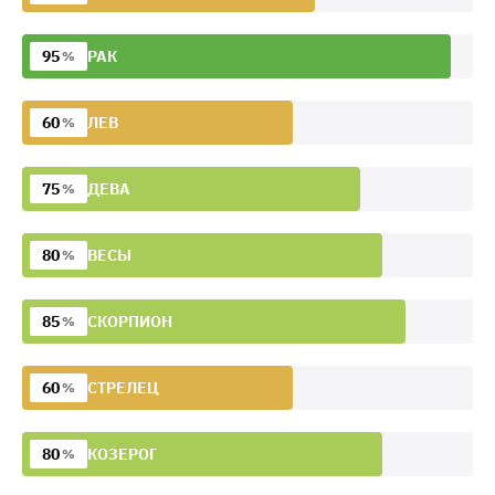
95
РАК
%
60
ЛЕВ
%
75
ДЕВА
%
80
ВЕСЫ
%
85
СКОРПИОН
%
60
СТРЕЛЕЦ
%
80
КОЗЕРОГ
%