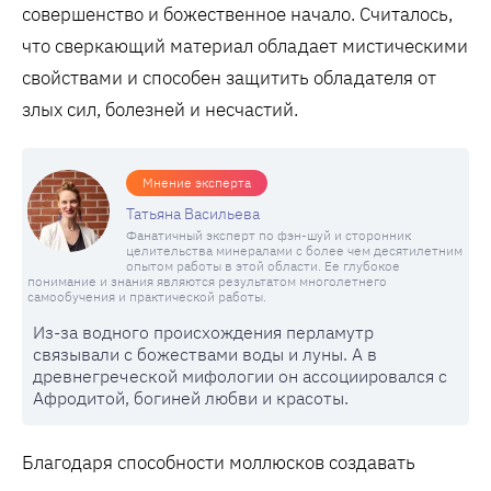
совершенство и божественное начало. Считалось,
что сверкающий материал обладает мистическими
свойствами и способен защитить обладателя от
злых сил, болезней и несчастий.
Мнение эксперта
Татьяна Васильева
Фанатичный эксперт по фэн-шуй и сторонник
целительства минералами с более чем десятилетним
опытом работы в этой области. Ее глубокое
понимание и знания являются результатом многолетнего
самообучения и практической работы.
Из-за водного происхождения перламутр
связывали с божествами воды и луны. А в
древнегреческой мифологии он ассоциировался с
Афродитой, богиней любви и красоты.
Благодаря способности моллюсков создавать