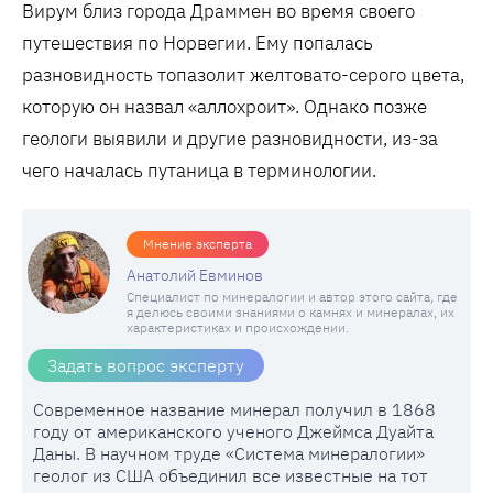
Вирум близ города Драммен во время своего
путешествия по Норвегии. Ему попалась
разновидность топазолит желтовато-серого цвета,
которую он назвал «аллохроит». Однако позже
геологи выявили и другие разновидности, из-за
чего началась путаница в терминологии.
Мнение эксперта
Анатолий Евминов
Специалист по минералогии и автор этого сайта, где
я делюсь своими знаниями о камнях и минералах, их
характеристиках и происхождении.
Задать вопрос эксперту
Современное название минерал получил в 1868
году от американского ученого Джеймса Дуайта
Даны. В научном труде «Система минералогии»
геолог из США объединил все известные на тот