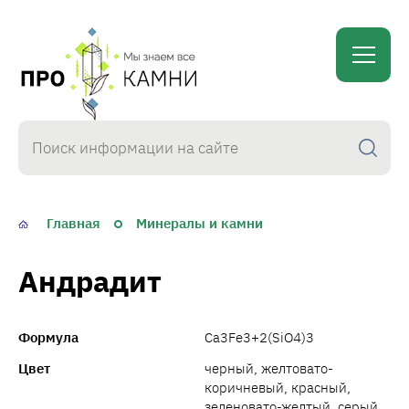
proKamni
Главная
Минералы и камни
Андрадит
Формула
Ca3Fe3+2(SiO4)3
Цвет
черный, желтовато-
коричневый, красный,
зеленовато-желтый, серый