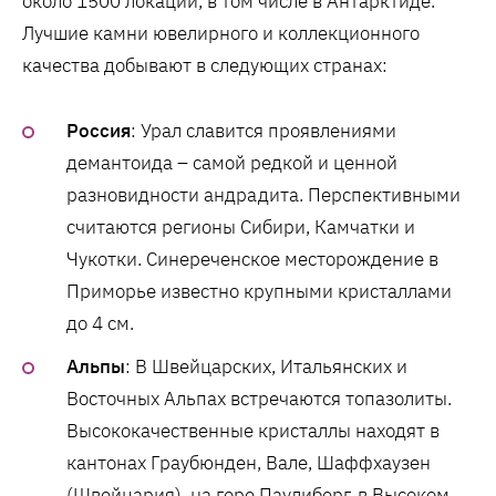
около 1500 локаций, в том числе в Антарктиде.
Лучшие камни ювелирного и коллекционного
качества добывают в следующих странах:
Россия
: Урал славится проявлениями
демантоида – самой редкой и ценной
разновидности андрадита. Перспективными
считаются регионы Сибири, Камчатки и
Чукотки. Синереченское месторождение в
Приморье известно крупными кристаллами
до 4 см.
Альпы
: В Швейцарских, Итальянских и
Восточных Альпах встречаются топазолиты.
Высококачественные кристаллы находят в
кантонах Граубюнден, Вале, Шаффхаузен
(Швейцария), на горе Паулиберг, в Высоком