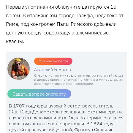
Первые упоминания об алуните датируются 15
веком. В итальянском городе Тольфа, недалеко от
Рима, под контролем Папы Римского добывали
ценную породу, содержащую алюминиевые
квасцы.
Мнение эксперта
Анатолий Евминов
Специалист по минералогии и автор этого сайта, где
я делюсь своими знаниями о камнях и минералах, их
характеристиках и происхождении.
Задать вопрос эксперту
В 1707 году французский естествоиспытатель
Жан-Клод Деламетери исследовал этот минерал и
назвал его «алюминилит». Однако термин оказался
слишком сложным и не прижился. В 1824 году
другой французский ученый, Франсуа Сюльпис