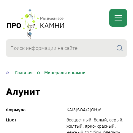
proKamni
Главная
Минералы и камни
Алунит
Формула
KAl3(SO4)2(OH)6
Цвет
бесцветный, белый, серый,
желтый, ярко-красный,
нежный голубой, бледно-