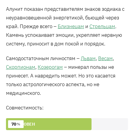
Алунит показан представителям знаков зодиака с
неуравновешенной энергетикой, бьющей через
край. Прежде всего –
Близнецам
и
Стрельцам
.
Камень успокаивает эмоции, укрепляет нервную
систему, приносит в дом покой и порядок.
Самодостаточным личностям –
Львам
,
Весам
,
Скорпионам
,
Козерогам
– минерал пользы не
принесет. А навредить может. Но это касается
только астрологического аспекта, но не
медицинского.
Совместимость:
70
ОВЕН
%