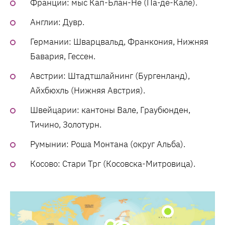
Франции: мыс Кап-Блан-Не (Па-де-Кале).
Англии: Дувр.
Германии: Шварцвальд, Франкония, Нижняя
Бавария, Гессен.
Австрии: Штадтшлайнинг (Бургенланд),
Айхбюхль (Нижняя Австрия).
Швейцарии: кантоны Вале, Граубюнден,
Тичино, Золотурн.
Румынии: Роша Монтана (округ Альба).
Косово: Стари Трг (Косовска-Митровица).