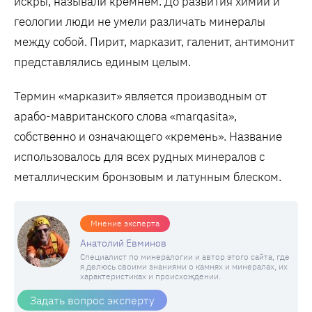
искры, называли кремнем. До развития химии и
геологии люди не умели различать минералы
между собой. Пирит, марказит, галенит, антимонит
представлялись единым целым.
Термин «марказит» является производным от
арабо-мавританского слова «marqasita»,
собственно и означающего «кремень». Название
использовалось для всех рудных минералов с
металлическим бронзовым и латунным блеском.
Мнение эксперта
Анатолий Евминов
Специалист по минералогии и автор этого сайта, где
я делюсь своими знаниями о камнях и минералах, их
характеристиках и происхождении.
Задать вопрос эксперту