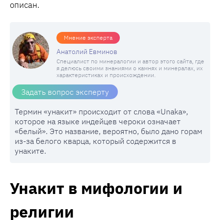
описан.
Мнение эксперта
Анатолий Евминов
Специалист по минералогии и автор этого сайта, где
я делюсь своими знаниями о камнях и минералах, их
характеристиках и происхождении.
Задать вопрос эксперту
Термин «унакит» происходит от слова «Unaka»,
которое на языке индейцев чероки означает
«белый». Это название, вероятно, было дано горам
из-за белого кварца, который содержится в
унаките.
Унакит в мифологии и
религии