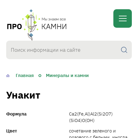
proKamni
Главная
Минералы и камни
Унакит
Формула
Ca2(Fe,Al)Al2(Si2O7)
(SiO4)O(OH)
Цвет
сочетание зеленого и
розового с белыми, иногда