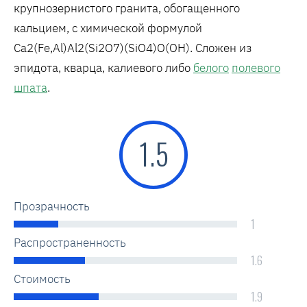
крупнозернистого гранита, обогащенного
кальцием, с химической формулой
Ca2(Fe,Al)Al2(Si2O7)(SiO4)O(OH). Сложен из
эпидота, кварца, калиевого либо
белого
полевого
шпата
.
1.5
Прозрачность
1
Распространенность
1.6
Стоимость
1.9