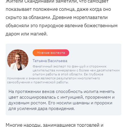
Жители Скандинавии заметили, что самоцвет
показывает положение солнца, даже когда оно
скрыто за облаками. Древние мореплаватели
объясняли это природное явление божественным
даром или магией.
Мнение эксперта
Татьяна Васильева
Фанатичный эксперт по фэн-шуй и сторонник
целительства минералами с более чем десятилетним
опытом работы в этой области. Ее глубокое
понимание и знания являются результатом многолетнего
самообучения и практической работы.
На протяжении веков способность иолита менять
цвет ассоциировалась с интуицией, прозрением и
духовным ростом. Его носили шаманы и пророки
для усиления дара провидения.
Многие народы, занимавшиеся торговлей и