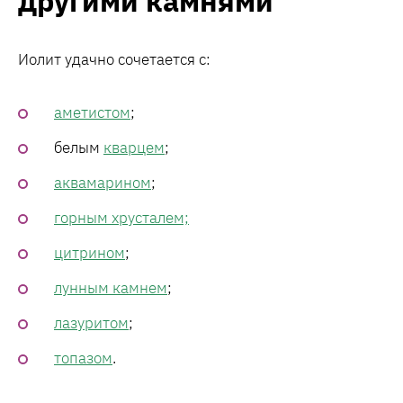
другими камнями
Иолит удачно сочетается с:
аметистом
;
белым
кварцем
;
аквамарином
;
горным хрусталем;
цитрином
;
лунным камнем
;
лазуритом
;
топазом
.