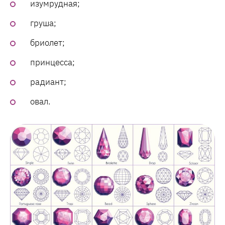
изумрудная;
груша;
бриолет;
принцесса;
радиант;
овал.