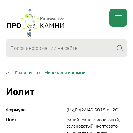
proKamni
Главная
Минералы и камни
Иолит
Формула
(Mg,Fe)2Al4Si5O18·nH2O
Цвет
синий, сине-фиолетовый,
зеленоватый, желтовато-
коричневый, серый