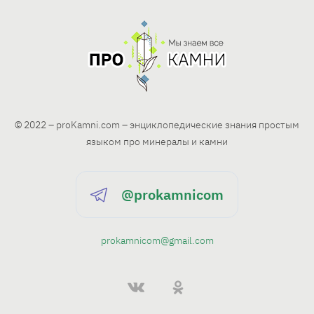
и
н
а
ц
© 2022 – proKamni.com – энциклопедические знания простым
языком про минералы и камни
и
я
@prokamnicom
з
prokamnicom@gmail.com
а
п