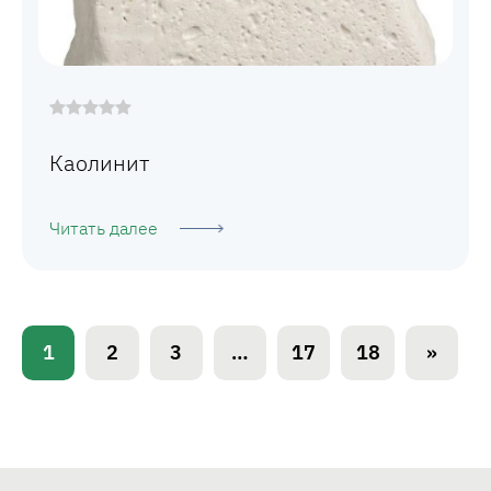
Каолинит
Читать далее
1
2
3
…
17
18
»
П
а
г