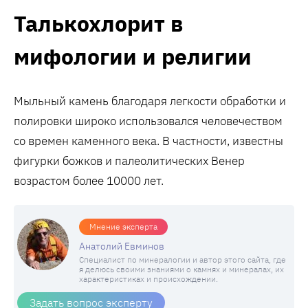
Талькохлорит в
мифологии и религии
Мыльный камень благодаря легкости обработки и
полировки широко использовался человечеством
со времен каменного века. В частности, известны
фигурки божков и палеолитических Венер
возрастом более 10000 лет.
Мнение эксперта
Анатолий Евминов
Специалист по минералогии и автор этого сайта, где
я делюсь своими знаниями о камнях и минералах, их
характеристиках и происхождении.
Задать вопрос эксперту