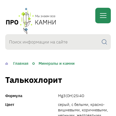
proKamni
Главная
Минералы и камни
Талькохлорит
Формула
Mg3(OH)2Si4O
Цвет
серый, с белыми, красно-
вишневыми, коричневыми,
черными, желтоватыми,