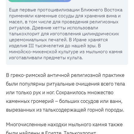
Еще первые протоцивилизации Ближнего Востока
применяли каменные сосуды для хранения вина и
масел, в том числе для проведения религиозных
ритуалов. Древние хетты использовали
талькохлорит для изготовления цилиндрических
церемониальных печатей. В Иране хранятся
изделия III тысячелетия до нашей эры. В
минойско-микенской культуре из мыльного камня
изготавливали предметы культа.
В греко-римской античной религиозной практике
были популярны ритуальные очищения всего тела
или только рук и ног. Сохранилось множество
каменных громерий – больших сосудов или ванн,
вырезанных из тальксодержащей горной породы.
Многочисленные находки мыльного камня также
были найдены в Египте. Талькохлорит