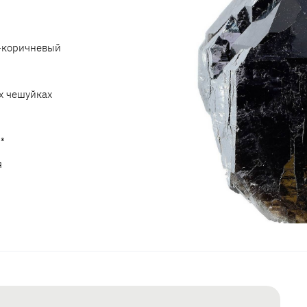
-коричневый
х чешуйках
³
я