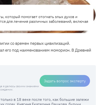
ы, который помогает отогнать злых духов и
тся для лечения различных заболеваний, включая
лигии со времен первых цивилизаций.
ал его под наименованием моморион. В Древней
Задать вопрос эксперту
где я делюсь своими знаниями
схождении.
только в 18 веке после того, как большие залежи
х горах. Княгиня Екатерина Дашкова, будучи