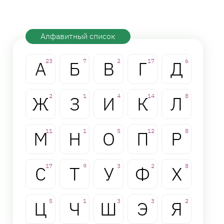
Алфавитный список
А
23
Б
7
В
2
Г
17
Д
6
Ж
2
З
1
И
4
К
14
Л
8
М
11
Н
1
О
5
П
12
Р
8
С
17
Т
9
У
3
Ф
2
Х
8
Ц
5
Ч
1
Ш
3
Э
3
Я
2