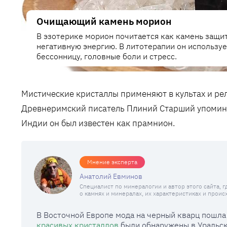
Очищающий камень морион
В эзотерике морион почитается как камень защит
негативную энергию. В литотерапии он используе
бессонницу, головные боли и стресс.
Мистические кристаллы применяют в культах и ре
Древнеримский писатель Плиний Старший упомин
Индии он был известен как прамнион.
Мнение эксперта
Анатолий Евминов
Специалист по минералогии и автор этого сайта, 
о камнях и минералах, их характеристиках и прои
В Восточной Европе мода на черный кварц пошла 
красивых кристаллов
были обнаружены в Уральски