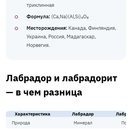
триклинная
Формула:
(Ca,Na)(Al,Si)₄O₈
Месторождения:
Канада, Финляндия,
Украина, Россия, Мадагаскар,
Норвегия.
Лабрадор и лабрадорит
— в чем разница
Характеристика
Лабрадор
Лабрад
Природа
Минерал
Поро