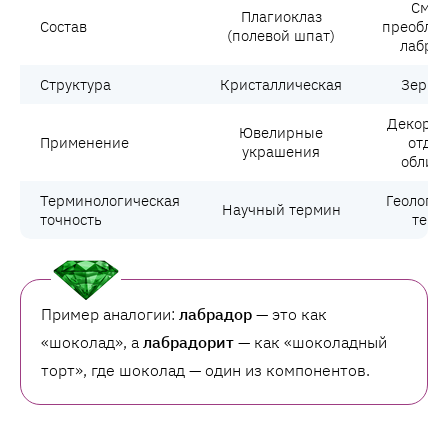
Смес
Плагиоклаз
Состав
преобла
(полевой шпат)
лабра
Структура
Кристаллическая
Зерни
Декорат
Ювелирные
Применение
отдел
украшения
облиц
Терминологическая
Геологи
Научный термин
точность
терм
Пример аналогии:
лабрадор
— это как
«шоколад», а
лабрадорит
— как «шоколадный
торт», где шоколад — один из компонентов.