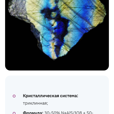
Кристаллическая система:
триклинная;
Формула:
30-50% NaAlSi3O8 + 50-