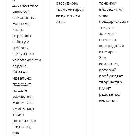
рассудком,
тонкими
достижению
гармонизируя
вибрациями
высокой
энергии инь
опал
самооценки.
и ян.
поддерживает
Розовый
тех, кто
кварц
жаждет
отражает
немного
заботу и
сострадания
любовь,
от мира.
живущие в
Это
человеческом
самоцвет,
сердце.
который
Камень
пробуждает
идеально
творчество
подходит
и учит
по дате
радоваться
рождения
мелочам.
Ракам. Он
уменьшает
такие
негативные
качества,
как