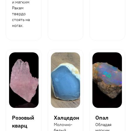
и мягким
Ракам
твердо
стоять на
ногах.
Розовый
Халцедон
Опал
Молочно-
Обладая
кварц
белый,
мягким