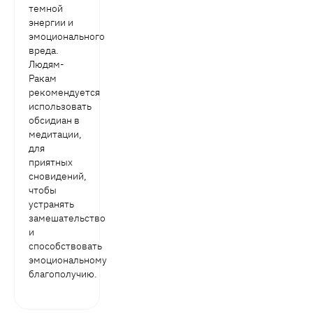
темной
энергии и
эмоционального
вреда.
Людям-
Ракам
рекомендуется
использовать
обсидиан в
медитации,
для
приятных
сновидений,
чтобы
устранять
замешательство
и
способствовать
эмоциональному
благополучию.