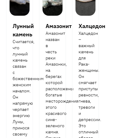
Лунный
Амазонит
Халцедон
Амазонит
Халцедон
камень
назван
–
Считается,
в
важный
что
честь
камень
лунный
реки
для
камень
Амазонки,
Рака-
связан
на
женщины.
с
берегах
Он
божественным
которой
смягчает
женским
расположены
приступы
началом.
богатые
ревности,
Он
месторождения
гнева,
напрямую
этого
тревоги
черпает
красивого
и
энергию
сине-
депрессии.
Луны,
зеленого
Это
принося
камня.
отличный
своему
Однако
оберег