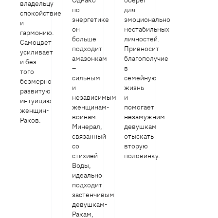
владельцу
по
для
спокойствие
энергетике
эмоционально
и
он
нестабильных
гармонию.
больше
личностей.
Самоцвет
подходит
Привносит
усиливает
амазонкам
благополучие
и без
–
в
того
сильным
семейную
безмерно
и
жизнь
развитую
независимым
и
интуицию
женщинам-
помогает
женщин-
воинам.
незамужним
Раков.
Минерал,
девушкам
связанный
отыскать
со
вторую
стихией
половинку.
Воды,
идеально
подходит
застенчивым
девушкам-
Ракам,