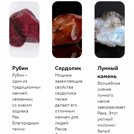
Рубин
Сердолик
Лунный
Рубин –
Мощные
камень
один из
заземляющие
Волшебное
традиционных
свойства
сияние
камней,
сердолика
лунного
связанных
также
камня
со знаком
делают его
завораживает
зодиака
отличным
Рака. Этот
Рак.
камнем для
уютный
Благородным
людей-
молочно-
темно-
Раков.
белый