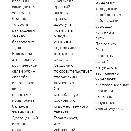
красным
Оранжево-
минерал с
самоцветом
красный
холодными
управляет
камень
серебристыми
Солнце, в
призван
отблесками
то время
вдохнуть
освещает
как водным
позитив в
истинный
знакам
минуты
путь.
благоволит
уныния и
Поскольку
Луна.
подталкивает
Раки
Благодаря
стать еще
известны
этой тесной
смелее.
острой
космической
Сердолик
интуицией,
связи рубин
покровительствует
этот камень
способен
творческим
укрепляет
использовать
личностям.
экстрасенсорные
силы
Он
навыки и
планеты и
способствует
вызывает
привносить
раскрытию
ощущение
баланс в
художественного
благополучия.
жизнь Рака.
таланта.
Драгоценный
Гарантирует,
камень
что
несет
избравший