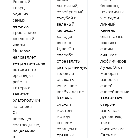
Розовый
дымчатый,
блеском,
кварц –
серебристый,
похожим на
один из
голубой и
жемчуг и
самых
зеленый
лунный
нежных
халцедон
камень,
кристаллов
холоден,
опал также
сердечной
словно
озаряет
чакры.
Луна. Он
своим
Минерал
способен
сиянием
направляет
отрезвлять
любимчиков
энергетические
разгоряченную
Луны. Этот
потоки в те
голову и
минерал
органы, от
снижать
известен
работы
излишнее
своей
которых
возбуждение.
способностью
зависит
Камень
залечивать
благополучие
служит
старые
человека.
мостом
раны, как
Он
между
душевные,
посвящен
пылким
так и
состраданию,
сердцем и
физические.
исцелению
трезвым
Своими
и