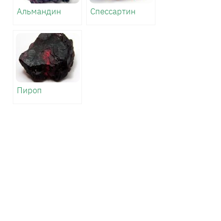
Альмандин
Спессартин
Пироп