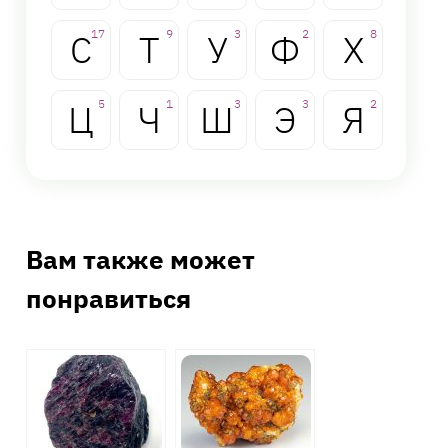
С
17
Т
9
У
3
Ф
2
Х
8
Ц
5
Ч
1
Ш
3
Э
3
Я
2
Вам также может
понравиться