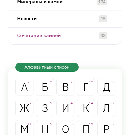
Минералы и камни
174
Новости
15
Сочетание камней
38
Алфавитный список
А
23
Б
7
В
2
Г
17
Д
6
Ж
2
З
1
И
4
К
14
Л
8
М
11
Н
1
О
5
П
12
Р
8